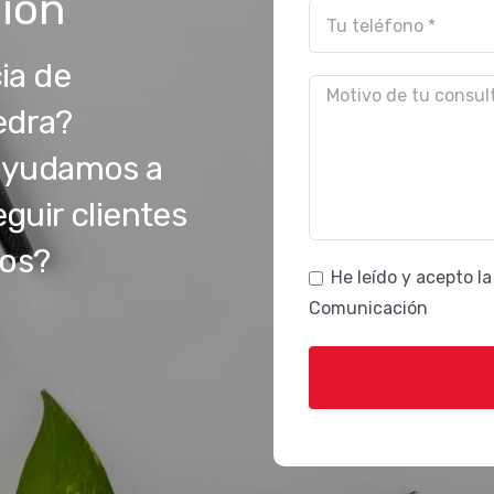
ión
ia de
edra?
ayudamos a
uir clientes
mos?
He leído y acepto l
Comunicación