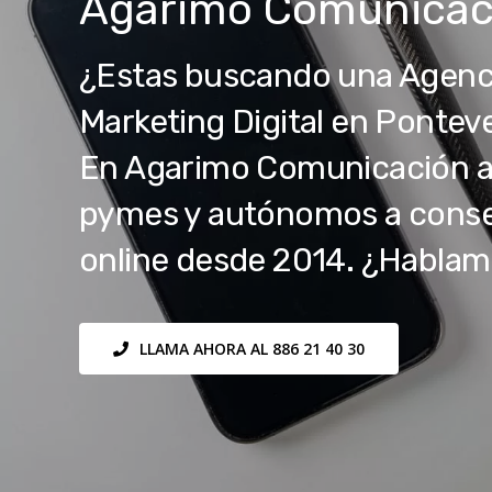
Agarimo Comunicac
¿Estas buscando una Agenc
Marketing Digital en Pontev
En Agarimo Comunicación 
pymes y autónomos a conseg
online desde 2014. ¿Habla
LLAMA AHORA AL 886 21 40 30