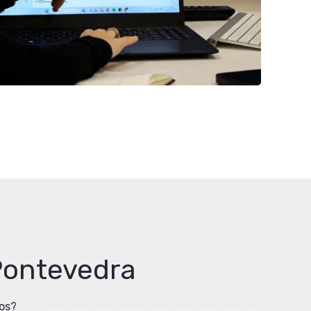
 Pontevedra
os?