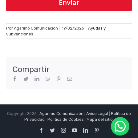
Por
Agarimo Comunicación
|
19/02/2026
|
Ayudas y
Subvenciones
Compartir
Facebook
Twitter
LinkedIn
WhatsApp
Pinterest
Correo
electrónico
Copyright 2026 |
Agarimo Comunicación
|
Aviso Legal
|
Política de
Privacidad
|
Política de Cookies
|
Mapa del sitio
.
Facebook
Twitter
Instagram
YouTube
LinkedIn
Pinterest