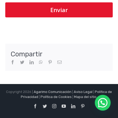
Compartir
Facebook
Twitter
LinkedIn
WhatsApp
Pinterest
Correo
electrónico
Copyright 2026 |
Agarimo Comunicación
|
Aviso Legal
|
Política de
Privacidad
|
Política de Cookies
|
Mapa del sitio
.
Facebook
Twitter
Instagram
YouTube
LinkedIn
Pinterest