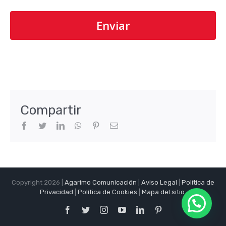
Compartir
Facebook
Twitter
LinkedIn
WhatsApp
Pinterest
Correo
electrónico
Copyright 2026 |
Agarimo Comunicación
|
Aviso Legal
|
Política de
Privacidad
|
Política de Cookies
|
Mapa del sitio
.
Facebook
Twitter
Instagram
YouTube
LinkedIn
Pinterest