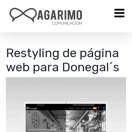
Saltar
al
contenido
Restyling de página
web para Donegal´s