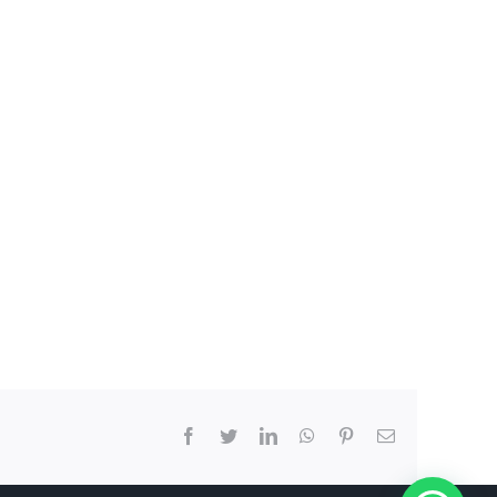
Facebook
Twitter
LinkedIn
WhatsApp
Pinterest
Correo
electrón