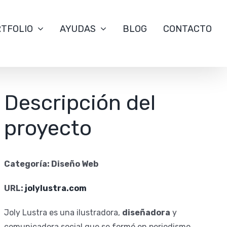
TFOLIO
AYUDAS
BLOG
CONTACTO
Descripción del
proyecto
Categoría: Diseño Web
URL:
jolylustra.com
Joly Lustra es una ilustradora,
diseñadora
y
comunicadora social
que se formó en periodismo