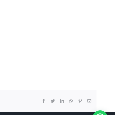
Facebook
Twitter
LinkedIn
WhatsApp
Pinterest
Correo
electrón