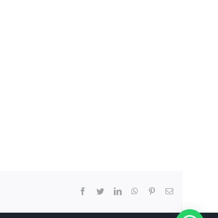
Facebook
Twitter
LinkedIn
WhatsApp
Pinterest
Correo
electrón