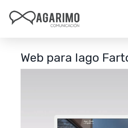
Saltar
al
contenido
Web para Iago Fart