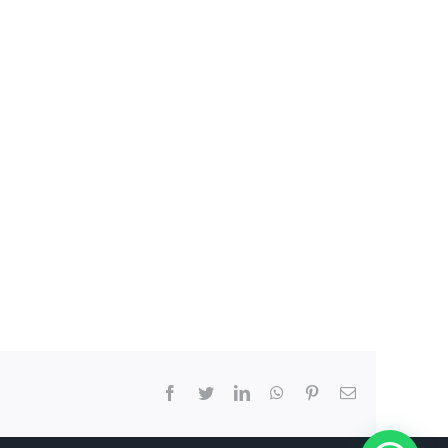
Facebook
Twitter
LinkedIn
WhatsApp
Pinterest
Correo
electrón