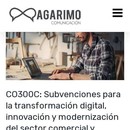
Saltar
al
contenido
CO300C: Subvenciones para
la transformación digital,
innovación y modernización
del sector comercial y