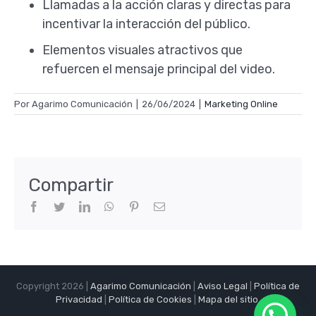
Llamadas a la acción claras y directas para
incentivar la interacción del público.
Elementos visuales atractivos que
refuercen el mensaje principal del video.
Por
Agarimo Comunicación
|
26/06/2024
|
Marketing Online
Compartir
Facebook
Twitter
LinkedIn
WhatsApp
Pinterest
Correo
electrónico
Copyright 2026 |
Agarimo Comunicación
|
Aviso Legal
|
Política de
Privacidad
|
Política de Cookies
|
Mapa del sitio
.